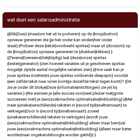
wat doet een salarisadministratie
{{Klik|Duw} {maar|om het uit te proberen} op de {knop|button}
opnieuw genereren die {je hier onder kan vinden|hier onder
staat}.|Probeer deze {tekst|voorbeeld spintax} maar uit {door|om} op
de {knop|button} opnieuw genereren te {drukken|klikken}.}
{{Tevens|Eveneens|Gelijktijdig} laat {deze|onze} spintax
{tester|generator} {zien hoeveel variaties uit je geschreven spintax
mogelijk zijn|de aantal mogelijke variaties zien}.|{Hoe vaak kan je
jouw spintax inzetten|Is jouw spintax voldoende deepspin} voordat
{een zelfde tekst naar voren komt|je dezelfde tekst tegen komt}? {Dit
zie je onder dit blokje|Deze {informatie|inlichtingen} zie je} bij
variaties.} {We wensen je {alle succes voor|veel plezier met|grote
successen met} je {seo|zoekmachine optimalisatie|linkbuilding}.|{Met
meer {unieke|verschillende} teksten in {record tijd|sneltreinvaart} te
verkregen|Door in {record tijd|sneltreinvaart} zoveel
{unieke|verschillende} teksten te verkrijgen} {wordt jouw
{seo|zoekmachine optimalisatie|linkbuilding} alleen maar benr|zal
jouw {seo|zoekmachine optimalisatie|linkbuilding} {alleen maar beter
worden|naar ongekendehoogte worden getild}}.}