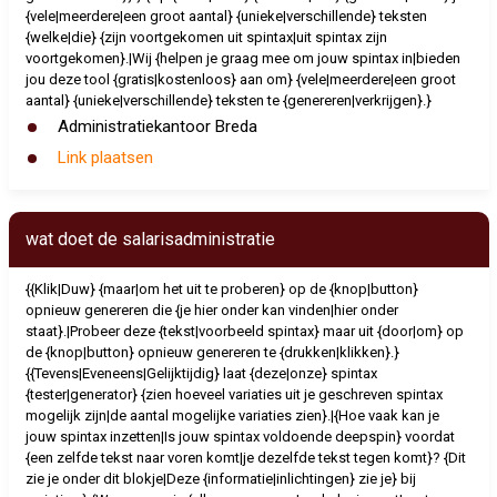
{vele|meerdere|een groot aantal} {unieke|verschillende} teksten
{welke|die} {zijn voortgekomen uit spintax|uit spintax zijn
voortgekomen}.|Wij {helpen je graag mee om jouw spintax in|bieden
jou deze tool {gratis|kostenloos} aan om} {vele|meerdere|een groot
aantal} {unieke|verschillende} teksten te {genereren|verkrijgen}.}
Administratiekantoor Breda
Link plaatsen
wat doet de salarisadministratie
{{Klik|Duw} {maar|om het uit te proberen} op de {knop|button}
opnieuw genereren die {je hier onder kan vinden|hier onder
staat}.|Probeer deze {tekst|voorbeeld spintax} maar uit {door|om} op
de {knop|button} opnieuw genereren te {drukken|klikken}.}
{{Tevens|Eveneens|Gelijktijdig} laat {deze|onze} spintax
{tester|generator} {zien hoeveel variaties uit je geschreven spintax
mogelijk zijn|de aantal mogelijke variaties zien}.|{Hoe vaak kan je
jouw spintax inzetten|Is jouw spintax voldoende deepspin} voordat
{een zelfde tekst naar voren komt|je dezelfde tekst tegen komt}? {Dit
zie je onder dit blokje|Deze {informatie|inlichtingen} zie je} bij