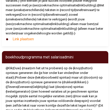
variaties.} {We wensen je {alle succes voor|veel plezier met|grote
successen met} je {seo|zoekmachine optimalisatie|linkbuilding}.|{Met
meer {unieke|verschillende} teksten in {record tijd|sneltreinvaart} te
verkregen|Door in {record tijd|sneltreinvaart} zoveel
{unieke|verschillende} teksten te verkrijgen} {wordt jouw
{seo|zoekmachine optimalisatie|linkbuilding} alleen maar benr|zal
jouw {seo|zoekmachine optimalisatie|linkbuilding} {alleen maar beter
worden|naar ongekendehoogte worden getild}}.}
Link plaatsen
boekhoudprogramma met salarisadmini
{{Klik|Duw} {maar|om het uit te proberen} op de {knop|button}
opnieuw genereren die {je hier onder kan vinden|hier onder
staat}.|Probeer deze {tekst|voorbeeld spintax} maar uit {door|om} op
de {knop|button} opnieuw genereren te {drukken|klikken}.}
{{Tevens|Eveneens|Gelijktijdig} laat {deze|onze} spintax
{tester|generator} {zien hoeveel variaties uit je geschreven spintax
mogelijk zijn|de aantal mogelijke variaties zien}.|{Hoe vaak kan je
jouw spintax inzetten|Is jouw spintax voldoende deepspin} voordat
{een zelfde tekst naar voren komt|je dezelfde tekst tegen komt}? {Dit