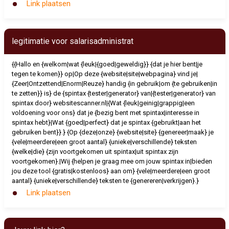
Link plaatsen
legitimatie voor salarisadministrat
{{Hallo en {welkom|wat {leuk|{goed|geweldig}} {dat je hier bent|je
tegen te komen}} op|Op deze {website|site|webpagina} vind je|
{Zeer|Ontzettend|Enorm|Reuze} handig {in gebruik|om {te gebruiken|in
te zetten}} is} de {spintax {tester|generator} van|{tester|generator} van
spintax door} websitescanner.nl|{Wat {leuk|geinig|grappig|een
voldoening voor ons} dat je {bezig bent met spintax|interesse in
spintax hebt}|Wat {goed|perfect} dat je spintax {gebruikt|aan het
gebruiken bent}}.} {Op {deze|onze} {website|site} {genereer|maak} je
{vele|meerdere|een groot aantal} {unieke|verschillende} teksten
{welke|die} {zijn voortgekomen uit spintax|uit spintax zijn
voortgekomen}.|Wij {helpen je graag mee om jouw spintax in|bieden
jou deze tool {gratis|kostenloos} aan om} {vele|meerdere|een groot
aantal} {unieke|verschillende} teksten te {genereren|verkrijgen}.}
Link plaatsen