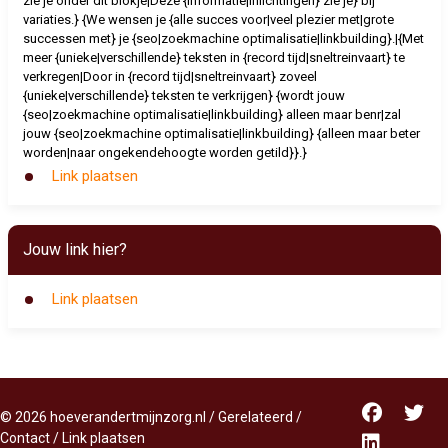
zie je onder dit blokje|Deze {informatie|inlichtingen} zie je} bij
variaties.} {We wensen je {alle succes voor|veel plezier met|grote
successen met} je {seo|zoekmachine optimalisatie|linkbuilding}.|{Met
meer {unieke|verschillende} teksten in {record tijd|sneltreinvaart} te
verkregen|Door in {record tijd|sneltreinvaart} zoveel
{unieke|verschillende} teksten te verkrijgen} {wordt jouw
{seo|zoekmachine optimalisatie|linkbuilding} alleen maar benr|zal
jouw {seo|zoekmachine optimalisatie|linkbuilding} {alleen maar beter
worden|naar ongekendehoogte worden getild}}.}
Link plaatsen
Jouw link hier?
Link plaatsen
©
2026
hoeverandertmijnzorg.nl
/
Gerelateerd
/
Contact
/
Link plaatsen