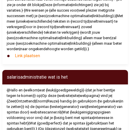
zie je onder dit blokje|Deze {informatie|inlichtingen} zie je} bij
variaties.} {We wensen je {alle succes voor|veel plezier met|grote
successen met} je {seo|zoekmachine optimalisatie|linkbuilding}.|{Met
meer {unieke|verschillende} teksten in {record tijd|sneltreinvaart} te
verkregen|Door in {record tijd|sneltreinvaart} zoveel
{unieke|verschillende} teksten te verkrijgen} {wordt jouw
{seo|zoekmachine optimalisatie|linkbuilding} alleen maar benr|zal
jouw {seo|zoekmachine optimalisatie|linkbuilding} {alleen maar beter
worden|naar ongekendehoogte worden getild}}.}
Link plaatsen
salarisadministratie wat is het
{{Hallo en {welkom|wat {leuk|{goed|geweldig}} {dat je hier bent|je
tegen te komen}} op|Op deze {website|site|webpagina} vind je|
{Zeer|Ontzettend|Enorm|Reuze} handig {in gebruik|om {te gebruiken|in
te zetten}} is} de {spintax {tester|generator} van|{tester|generator} van
spintax door} websitescanner.nl|{Wat {leuk|geinig|grappig|een
voldoening voor ons} dat je {bezig bent met spintax|interesse in
spintax hebt}|Wat {goed|perfect} dat je spintax {gebruikt|aan het
gebruiken bent}}.} {Op {deze|onze} {website|site} {genereer|maak} je