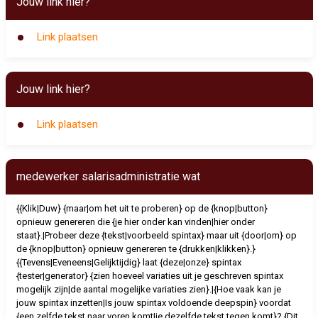
Jouw link hier?
Link plaatsen
Jouw link hier?
Link plaatsen
medewerker salarisadministratie wat
{{Klik|Duw} {maar|om het uit te proberen} op de {knop|button}
opnieuw genereren die {je hier onder kan vinden|hier onder
staat}.|Probeer deze {tekst|voorbeeld spintax} maar uit {door|om} op
de {knop|button} opnieuw genereren te {drukken|klikken}.}
{{Tevens|Eveneens|Gelijktijdig} laat {deze|onze} spintax
{tester|generator} {zien hoeveel variaties uit je geschreven spintax
mogelijk zijn|de aantal mogelijke variaties zien}.|{Hoe vaak kan je
jouw spintax inzetten|Is jouw spintax voldoende deepspin} voordat
{een zelfde tekst naar voren komt|je dezelfde tekst tegen komt}? {Dit